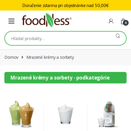
Skip to navigation
Skip to content
Doručenie zdarma pri objednávke nad
50,00
€
0
Hľadať:
Domov
Mrazené krémy a sorbety
Mrazené krémy a sorbety - podkategórie