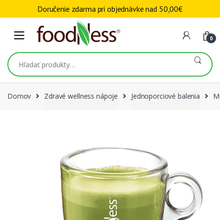
Skip to navigation
Skip to content
Doručenie zdarma pri objednávke nad
50,00
€
0
Hľadať:
Domov
Zdravé wellness nápoje
Jednoporciové balenia
M