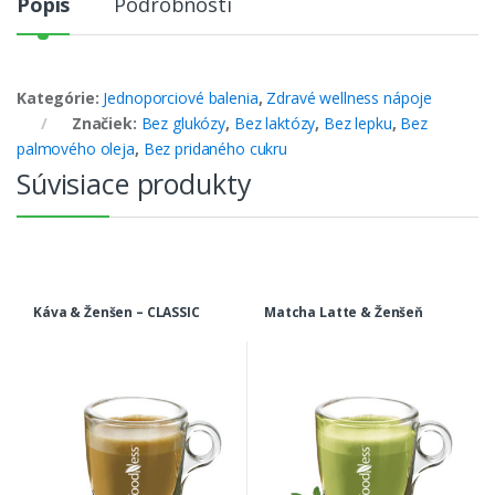
Popis
Podrobnosti
Kategórie:
Jednoporciové balenia
,
Zdravé wellness nápoje
Značiek:
Bez glukózy
,
Bez laktózy
,
Bez lepku
,
Bez
palmového oleja
,
Bez pridaného cukru
Súvisiace produkty
Káva & Ženšen – CLASSIC
Matcha Latte & Ženšeň