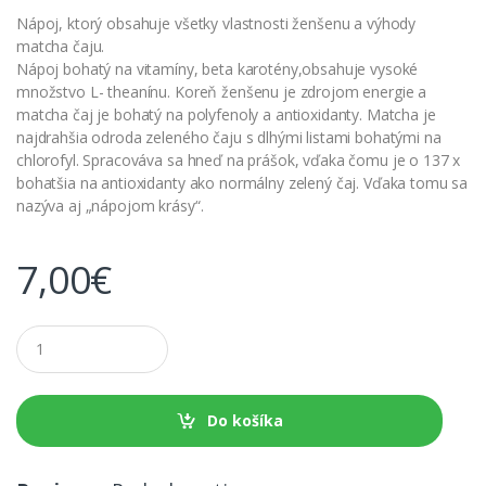
Nápoj, ktorý obsahuje všetky vlastnosti ženšenu a výhody
matcha čaju.
Nápoj bohatý na vitamíny, beta karotény,obsahuje vysoké
množstvo L- theanínu. Koreň ženšenu je zdrojom energie a
matcha čaj je bohatý na polyfenoly a antioxidanty. Matcha je
najdrahšia odroda zeleného čaju s dlhými listami bohatými na
chlorofyl. Spracováva sa hneď na prášok, vďaka čomu je o 137 x
bohatšia na antioxidanty ako normálny zelený čaj. Vďaka tomu sa
nazýva aj „nápojom krásy“.
7,00
€
M
n
o
ž
s
Do košíka
t
v
o