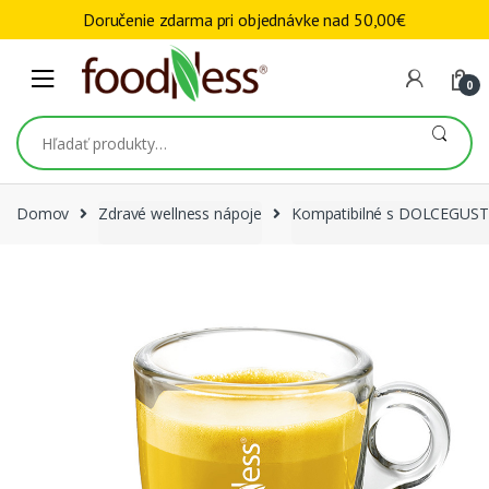
Skip to navigation
Skip to content
Doručenie zdarma pri objednávke nad
50,00
€
0
Hľadať:
Domov
Zdravé wellness nápoje
Kompatibilné s DOLCEGUS