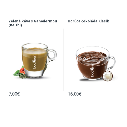
Zelená káva s Ganodermou
Horúca čokoláda Klasik
(Reishi)
7,00
€
16,00
€