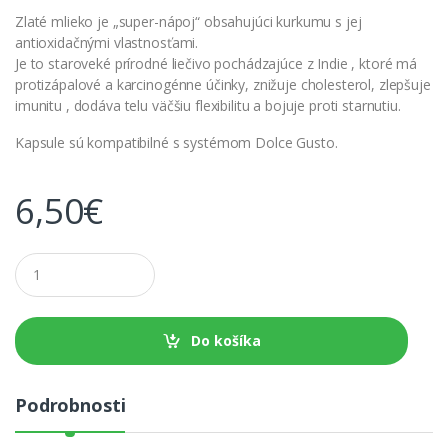
Zlaté mlieko je „super-nápoj“ obsahujúci kurkumu s jej
antioxidačnými vlastnosťami.
Je to staroveké prírodné liečivo pochádzajúce z Indie , ktoré má
protizápalové a karcinogénne účinky, znižuje cholesterol, zlepšuje
imunitu , dodáva telu väčšiu flexibilitu a bojuje proti starnutiu.
Kapsule sú kompatibilné s systémom Dolce Gusto.
6,50
€
M
n
o
ž
s
Do košíka
t
v
o
Podrobnosti