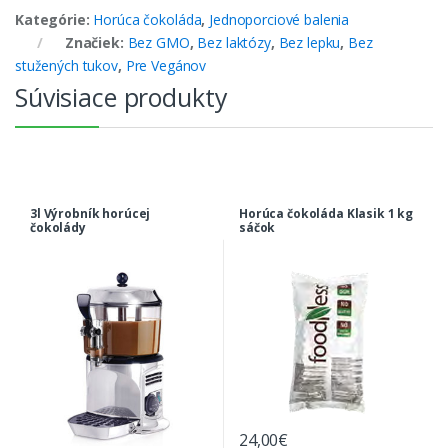
Kategórie:
Horúca čokoláda
,
Jednoporciové balenia
Značiek:
Bez GMO
,
Bez laktózy
,
Bez lepku
,
Bez
stužených tukov
,
Pre Vegánov
Súvisiace produkty
3l Výrobník horúcej
Horúca čokoláda Klasik 1 kg
čokolády
sáčok
24,00
€