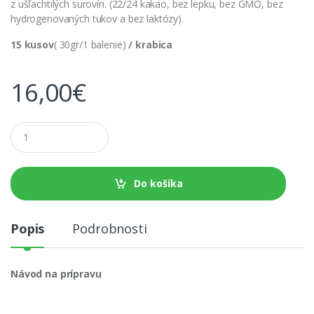
z ušľachtilých surovín. (22/24 kakao, bez lepku, bez GMO, bez
hydrogenovaných tukov a bez laktózy).
15 kusov
( 30gr/1 balenie)
/ krabica
16,00
€
M
n
o
ž
s
Do košíka
t
v
o
Popis
Podrobnosti
Návod na prípravu