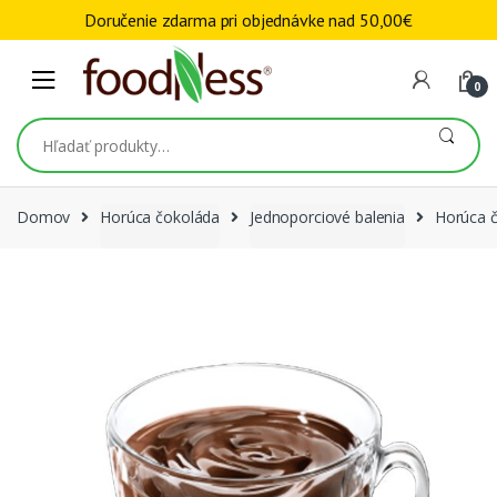
Skip to navigation
Skip to content
Doručenie zdarma pri objednávke nad
50,00
€
0
Hľadať:
Domov
Horúca čokoláda
Jednoporciové balenia
Horúca č