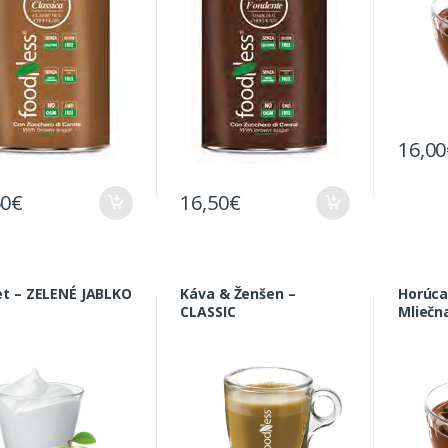
16,00
50
€
16,50
€
et – ZELENÉ JABLKO
Káva & Ženšen –
Horúca
CLASSIC
Mliečn