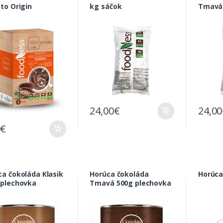
to Origin
kg sáčok
Tmavá 
24,00
€
24,00
0
€
ca čokoláda Klasik
Horúca čokoláda
Horúca
 plechovka
Tmavá 500g plechovka