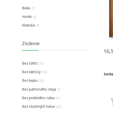
Biela
(1)
Horká
(2)
Klasická
(7)
Zloženie
16,
Bez GMO
(21)
Bez laktózy
(14)
Sorb
Bez lepku
(22)
Bez palmového oleja
(1)
Bez pridaného cukru
(1)
Bez stužených tukov
(22)