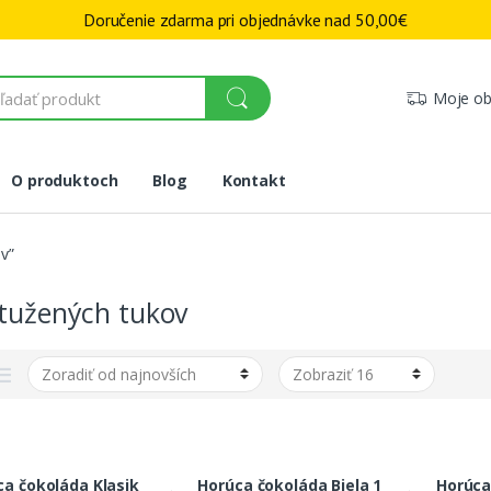
Doručenie zdarma pri objednávke nad
50,00
€
Moje ob
O produktoch
Blog
Kontakt
v”
stužených tukov
ca čokoláda Klasik
Horúca čokoláda Biela 1
Horúca