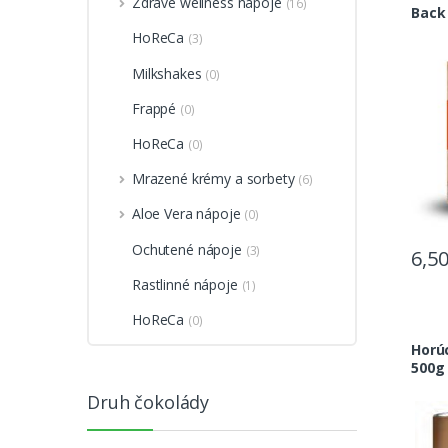
Zdravé wellness nápoje
(16)
Back 
HoReCa
(3)
Milkshakes
(0)
Frappé
(0)
HoReCa
(0)
Mrazené krémy a sorbety
(6)
Aloe Vera nápoje
(0)
Ochutené nápoje
(3)
6,5
Rastlinné nápoje
(1)
HoReCa
(0)
Horú
500g
Druh čokolády