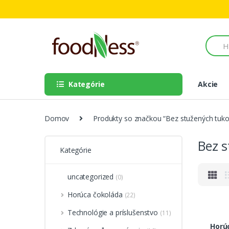
Skip to navigation
Skip to content
S
e
a
r
c
Kategórie
Akcie
h
f
o
r
Domov
Produkty so značkou “Bez stužených tuko
:
Bez 
Kategórie
uncategorized
(0)
Horúca čokoláda
(22)
Technológie a príslušenstvo
(11)
Horú