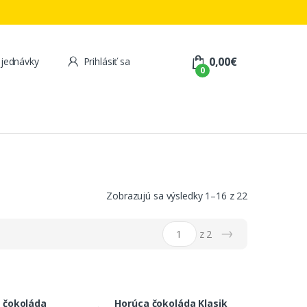
0,00
€
jednávky
Prihlásiť sa
0
Zobrazujú sa výsledky 1–16 z 22
→
z 2
 čokoláda
Horúca čokoláda Klasik