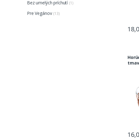
Bez umelých príchutí
(1)
Pre Vegánov
(13)
18,
Horú
tma
16,