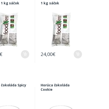
1 kg sáčok
1 kg sáčok
€
24,00
€
 čokoláda Spicy
Horúca čokoláda
Cookie