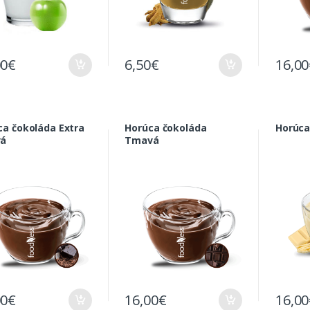
00
€
6,50
€
16,00
ca čokoláda Extra
Horúca čokoláda
Horúca
vá
Tmavá
00
€
16,00
€
16,00