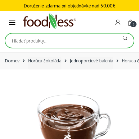
Skip to navigation
Skip to content
Doručenie zdarma pri objednávke nad
50,00
€
0
Hľadať:
Domov
Horúca čokoláda
Jednoporciové balenia
Horúca č