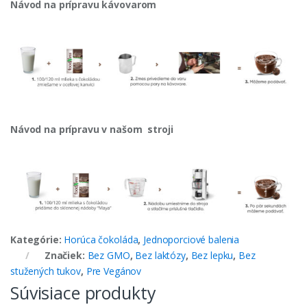
Návod na prípravu kávovarom
Návod na prípravu v našom stroji
Kategórie:
Horúca čokoláda
,
Jednoporciové balenia
Značiek:
Bez GMO
,
Bez laktózy
,
Bez lepku
,
Bez
stužených tukov
,
Pre Vegánov
Súvisiace produkty