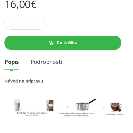
16,00
€
M
n
o
ž
s
Do košíka
t
v
o
Popis
Podrobnosti
Návod na prípravu